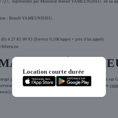
0 727, représentée par Monsieur Benoît YAMEUNDJEU, en sa qual
cation : Benoît YAMEUNDJEU.
 (0) 4 27 85 99 93 (Service 0,10€/appel + prix d'un appel)
@fifteen.eu
MATION HÉBERGE
Location courte durée
hébergé par Google Cloud. Les données du site sont hébergées sur 
 serveur d’hébergement est géographiquement localisé dans le
cent
west1) en Belgique.